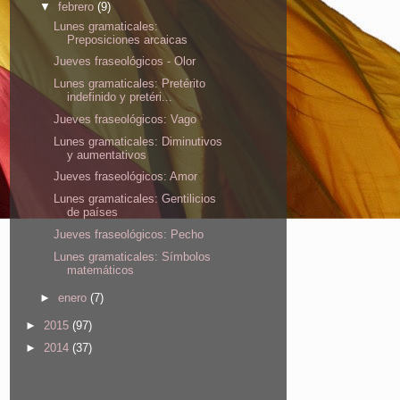
▼
febrero
(9)
Lunes gramaticales:
Preposiciones arcaicas
Jueves fraseológicos - Olor
Lunes gramaticales: Pretérito
indefinido y pretéri...
Jueves fraseológicos: Vago
Lunes gramaticales: Diminutivos
y aumentativos
Jueves fraseológicos: Amor
Lunes gramaticales: Gentilicios
de países
Jueves fraseológicos: Pecho
Lunes gramaticales: Símbolos
matemáticos
►
enero
(7)
►
2015
(97)
►
2014
(37)