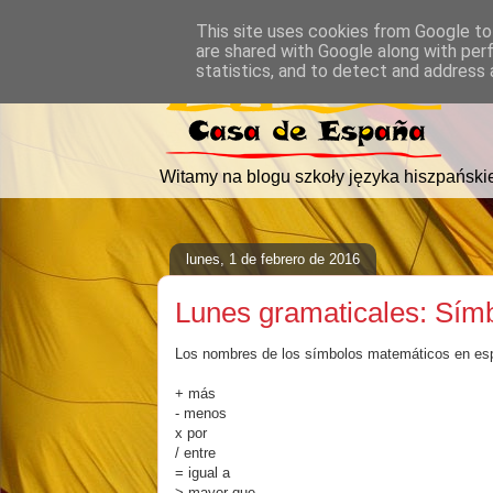
This site uses cookies from Google to 
are shared with Google along with per
statistics, and to detect and address 
Witamy na blogu szkoły języka hiszpański
lunes, 1 de febrero de 2016
Lunes gramaticales: Sím
Los nombres de los símbolos matemáticos en espa
+ más
- menos
x por
/ entre
= igual a
> mayor que