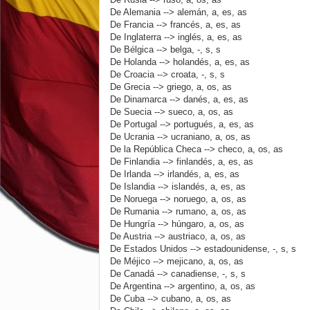
De Alemania --> alemán, a, es, as
De Francia --> francés, a, es, as
De Inglaterra --> inglés, a, es, as
De Bélgica --> belga, -, s, s
De Holanda --> holandés, a, es, as
De Croacia --> croata, -, s, s
De Grecia --> griego, a, os, as
De Dinamarca --> danés, a, es, as
De Suecia --> sueco, a, os, as
De Portugal --> portugués, a, es, as
De Ucrania --> ucraniano, a, os, as
De la República Checa --> checo, a, os, as
De Finlandia --> finlandés, a, es, as
De Irlanda --> irlandés, a, es, as
De Islandia --> islandés, a, es, as
De Noruega --> noruego, a, os, as
De Rumania --> rumano, a, os, as
De Hungría --> húngaro, a, os, as
De Austria --> austriaco, a, os, as
De Estados Unidos --> estadounidense, -, s, s
De Méjico --> mejicano, a, os, as
De Canadá --> canadiense, -, s, s
De Argentina --> argentino, a, os, as
De Cuba --> cubano, a, os, as