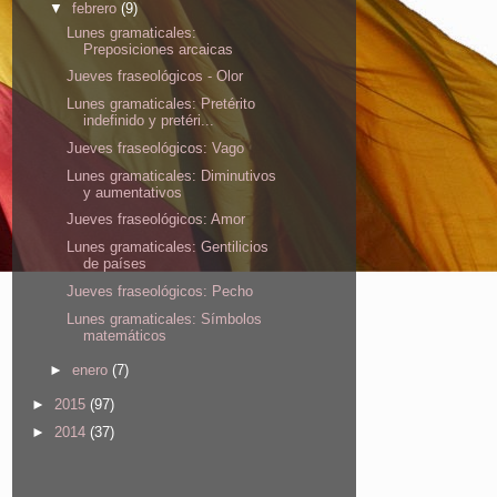
▼
febrero
(9)
Lunes gramaticales:
Preposiciones arcaicas
Jueves fraseológicos - Olor
Lunes gramaticales: Pretérito
indefinido y pretéri...
Jueves fraseológicos: Vago
Lunes gramaticales: Diminutivos
y aumentativos
Jueves fraseológicos: Amor
Lunes gramaticales: Gentilicios
de países
Jueves fraseológicos: Pecho
Lunes gramaticales: Símbolos
matemáticos
►
enero
(7)
►
2015
(97)
►
2014
(37)