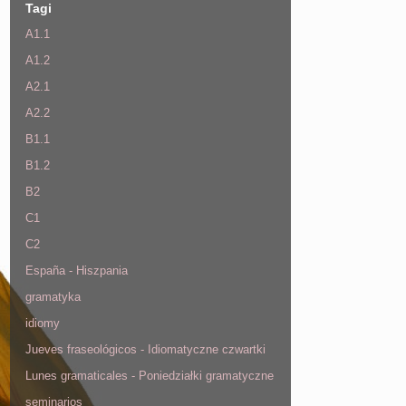
Tagi
A1.1
A1.2
A2.1
A2.2
B1.1
B1.2
B2
C1
C2
España - Hiszpania
gramatyka
idiomy
Jueves fraseológicos - Idiomatyczne czwartki
Lunes gramaticales - Poniedziałki gramatyczne
seminarios