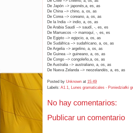
De Chile --> chileno, a, os, as
De Japón --> japonés,a, es, as
De China --> chino, a, os, as
De Corea --> coreano, a, os, as
De la India --> indio, a, os, as
De Arabia Saudí --> saudí, -, es, es
De Marruecos --> marroquí, -, es, es
De Egipto --> egipcio, a, os, as
De Sudáfrica --> sudafricano, a, os, as
De Argelia --> argelino, a, os, as
De Guinea --> guineano, a, os, as
De Congo --> congoleño,a, os, as
De Australia --> australiano, a, os, as
De Nueva Zelanda --> neozelandés, a, es, as
Posted by
Unknown
at
15:49
Labels:
A1.1
,
Lunes gramaticales - Poniedziałki 
No hay comentarios:
Publicar un comentario