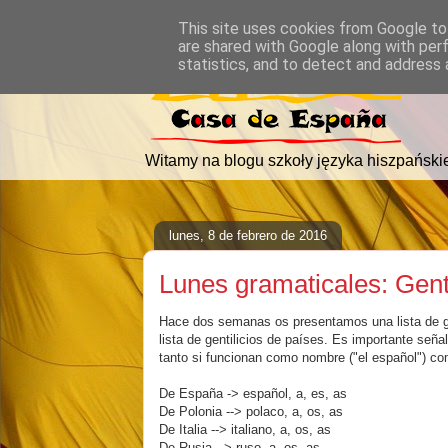
This site uses cookies from Google to 
are shared with Google along with per
statistics, and to detect and address 
Witamy na blogu szkoły języka hiszpański
lunes, 8 de febrero de 2016
Lunes gramaticales: Genti
Hace dos semanas os presentamos una lista de ge
lista de gentilicios de países. Es importante seña
tanto si funcionan como nombre ("el español") co
De España -> español, a, es, as
De Polonia --> polaco, a, os, as
De Italia --> italiano, a, os, as
De Rusia --> ruso, a, os, as