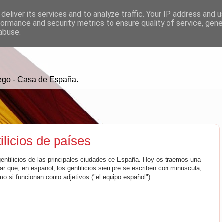
deliver its services and to analyze traffic. Your IP address and 
formance and security metrics to ensure quality of service, gen
abuse.
ego - Casa de España.
licios de países
ntilicios de las principales ciudades de España. Hoy os traemos una
lar que, en español, los gentilicios siempre se escriben con minúscula,
mo si funcionan como adjetivos ("el equipo español").