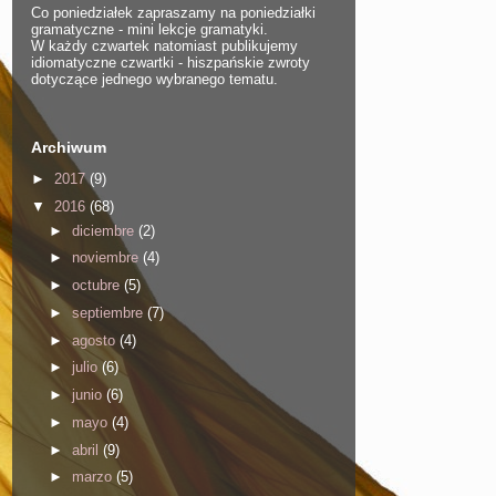
Co poniedziałek zapraszamy na poniedziałki
gramatyczne - mini lekcje gramatyki.
W każdy czwartek natomiast publikujemy
idiomatyczne czwartki - hiszpańskie zwroty
dotyczące jednego wybranego tematu.
Archiwum
►
2017
(9)
▼
2016
(68)
►
diciembre
(2)
►
noviembre
(4)
►
octubre
(5)
►
septiembre
(7)
►
agosto
(4)
►
julio
(6)
►
junio
(6)
►
mayo
(4)
►
abril
(9)
►
marzo
(5)