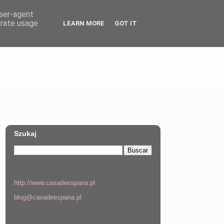
user-agent
erate usage
LEARN MORE
GOT IT
Szukaj
http://www.casadeespana.pl
blog@casadeespana.pl