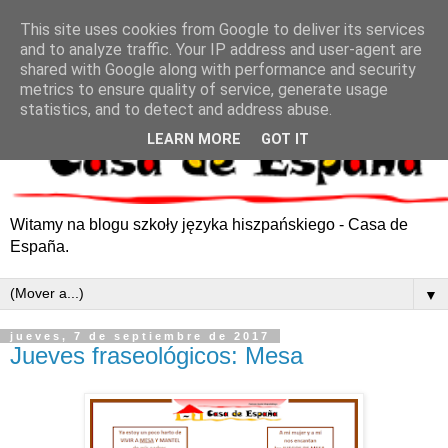
This site uses cookies from Google to deliver its services
and to analyze traffic. Your IP address and user-agent are
shared with Google along with performance and security
metrics to ensure quality of service, generate usage
statistics, and to detect and address abuse.
LEARN MORE
GOT IT
Witamy na blogu szkoły języka hiszpańskiego - Casa de
España.
▼
jueves, 7 de septiembre de 2017
Jueves fraseológicos: Mesa