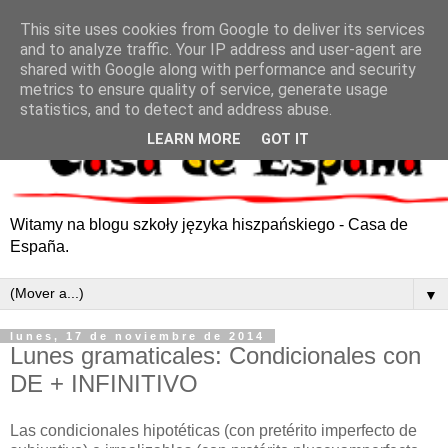
This site uses cookies from Google to deliver its services
and to analyze traffic. Your IP address and user-agent are
shared with Google along with performance and security
metrics to ensure quality of service, generate usage
statistics, and to detect and address abuse.
LEARN MORE
GOT IT
Witamy na blogu szkoły języka hiszpańskiego - Casa de
España.
▼
lunes, 17 de noviembre de 2014
Lunes gramaticales: Condicionales con
DE + INFINITIVO
Las condicionales hipotéticas (con pretérito imperfecto de