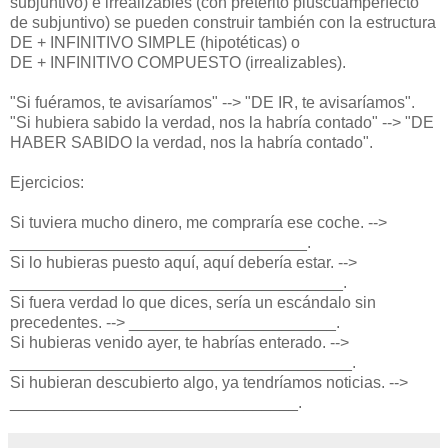
subjuntivo) e irrealizables (con pretérito pluscuamperfecto
de subjuntivo) se pueden construir también con la estructura
DE + INFINITIVO SIMPLE (hipotéticas) o
DE + INFINITIVO COMPUESTO (irrealizables).
"Si fuéramos, te avisaríamos" --> "DE IR, te avisaríamos".
"Si hubiera sabido la verdad, nos la habría contado" --> "DE
HABER SABIDO la verdad, nos la habría contado".
Ejercicios:
Si tuviera mucho dinero, me compraría ese coche. -->
_________________________________.
Si lo hubieras puesto aquí, aquí debería estar. -->
_____________________________________.
Si fuera verdad lo que dices, sería un escándalo sin
precedentes. --> _______________________.
Si hubieras venido ayer, te habrías enterado. -->
______________________________________.
Si hubieran descubierto algo, ya tendríamos noticias. -->
________________________________.