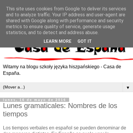
This site uses cookies from Google to deliver its services
and to analyze traffic. Your IP address and user-agent are
shared with Google along with performance and security
metrics to ensure quality of service, generate usage
statistics, and to detect and address abuse.
LEARN MORE
GOT IT
Witamy na blogu szkoły języka hiszpańskiego - Casa de
España.
▼
lunes, 16 de mayo de 2016
Lunes gramaticales: Nombres de los
tiempos
Los tiempos verbales en español se pueden denominar de