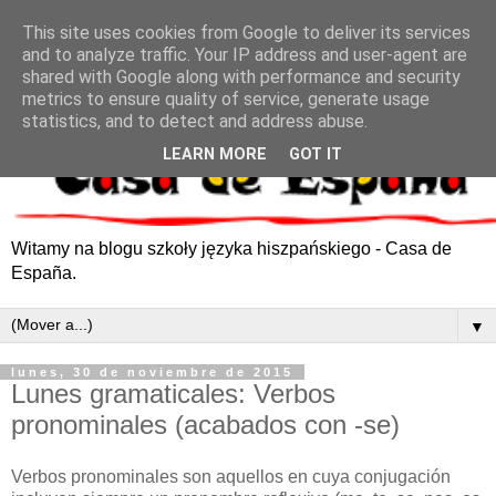
This site uses cookies from Google to deliver its services
and to analyze traffic. Your IP address and user-agent are
shared with Google along with performance and security
metrics to ensure quality of service, generate usage
statistics, and to detect and address abuse.
LEARN MORE
GOT IT
Witamy na blogu szkoły języka hiszpańskiego - Casa de
España.
▼
lunes, 30 de noviembre de 2015
Lunes gramaticales: Verbos
pronominales (acabados con -se)
Verbos pronominales son aquellos en cuya conjugación