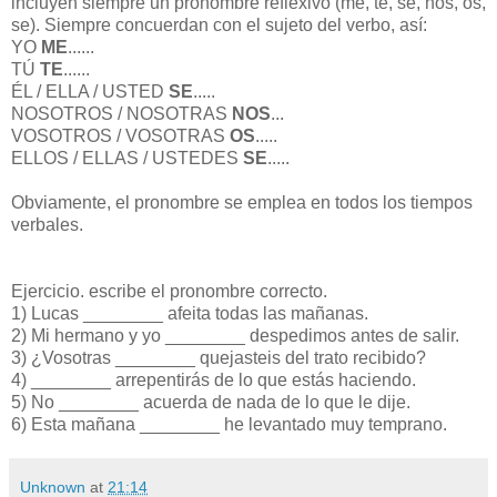
incluyen siempre un pronombre reflexivo (me, te, se, nos, os,
se). Siempre concuerdan con el sujeto del verbo, así:
YO
ME
......
TÚ
TE
......
ÉL / ELLA / USTED
SE
.....
NOSOTROS / NOSOTRAS
NOS
...
VOSOTROS / VOSOTRAS
OS
.....
ELLOS / ELLAS / USTEDES
SE
.....
Obviamente, el pronombre se emplea en todos los tiempos
verbales.
Ejercicio. escribe el pronombre correcto.
1) Lucas ________ afeita todas las mañanas.
2) Mi hermano y yo ________ despedimos antes de salir.
3) ¿Vosotras ________ quejasteis del trato recibido?
4) ________ arrepentirás de lo que estás haciendo.
5) No ________ acuerda de nada de lo que le dije.
6) Esta mañana ________ he levantado muy temprano.
Unknown
at
21:14