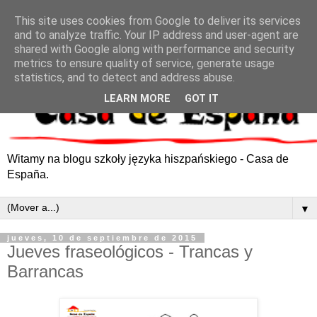
This site uses cookies from Google to deliver its services
and to analyze traffic. Your IP address and user-agent are
shared with Google along with performance and security
metrics to ensure quality of service, generate usage
statistics, and to detect and address abuse.
LEARN MORE
GOT IT
Witamy na blogu szkoły języka hiszpańskiego - Casa de
España.
▼
jueves, 10 de septiembre de 2015
Jueves fraseológicos - Trancas y
Barrancas