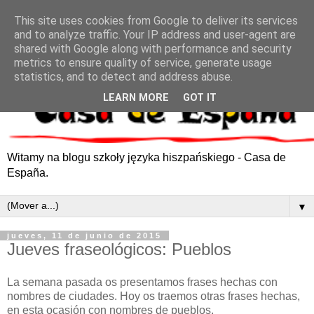
This site uses cookies from Google to deliver its services
and to analyze traffic. Your IP address and user-agent are
shared with Google along with performance and security
metrics to ensure quality of service, generate usage
statistics, and to detect and address abuse.
LEARN MORE
GOT IT
Witamy na blogu szkoły języka hiszpańskiego - Casa de
España.
▼
jueves, 11 de junio de 2015
Jueves fraseológicos: Pueblos
La semana pasada os presentamos frases hechas con
nombres de ciudades. Hoy os traemos otras frases hechas,
en esta ocasión con nombres de pueblos.